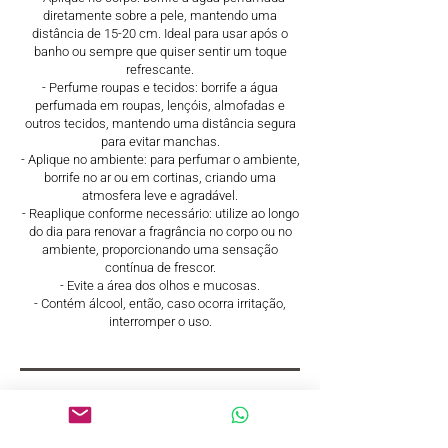
diretamente sobre a pele, mantendo uma
distância de 15-20 cm. Ideal para usar após o
banho ou sempre que quiser sentir um toque
refrescante.
- Perfume roupas e tecidos: borrife a água
perfumada em roupas, lençóis, almofadas e
outros tecidos, mantendo uma distância segura
para evitar manchas.
- Aplique no ambiente: para perfumar o ambiente,
borrife no ar ou em cortinas, criando uma
atmosfera leve e agradável.
- Reaplique conforme necessário: utilize ao longo
do dia para renovar a fragrância no corpo ou no
ambiente, proporcionando uma sensação
contínua de frescor.
- Evite a área dos olhos e mucosas.
- Contém álcool, então, caso ocorra irritação,
interromper o uso.
Composição e função