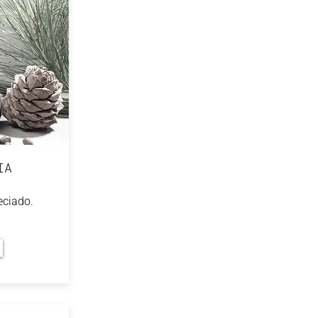
IA
eciado.