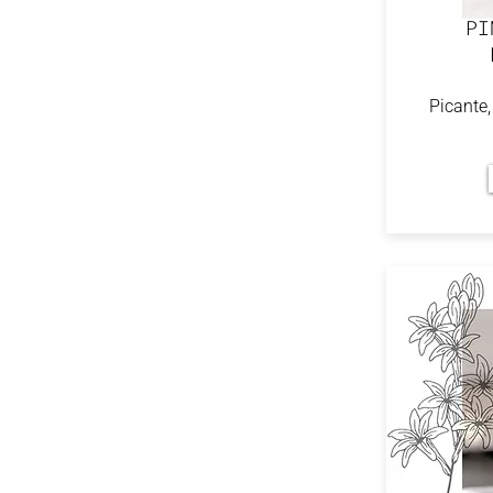
PI
Picante