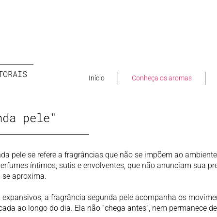
TORAIS
Início
Conheça os aromas
nda pele"
nda pele se refere a fragrâncias que não se impõem ao ambient
perfumes íntimos, sutis e envolventes, que não anunciam sua pr
 se aproxima.
u expansivos, a fragrância segunda pele acompanha os movimen
licada ao longo do dia. Ela não “chega antes”, nem permanece de