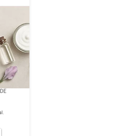
DE
al.