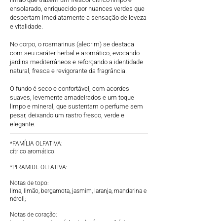
ensolarado, enriquecido por nuances verdes que
despertam imediatamente a sensação de leveza
e vitalidade.
No corpo, o rosmarinus (alecrim) se destaca
com seu caráter herbal e aromático, evocando
jardins mediterrâneos e reforçando a identidade
natural, fresca e revigorante da fragrância.
O fundo é seco e confortável, com acordes
suaves, levemente amadeirados e um toque
limpo e mineral, que sustentam o perfume sem
pesar, deixando um rastro fresco, verde e
elegante.
*FAMÍLIA OLFATIVA:
​cítrico aromático.
*PIRAMIDE OLFATIVA:
Notas de topo:
lima, limão, bergamota, jasmim, laranja, mandarina e
néroli;
Notas de coração: