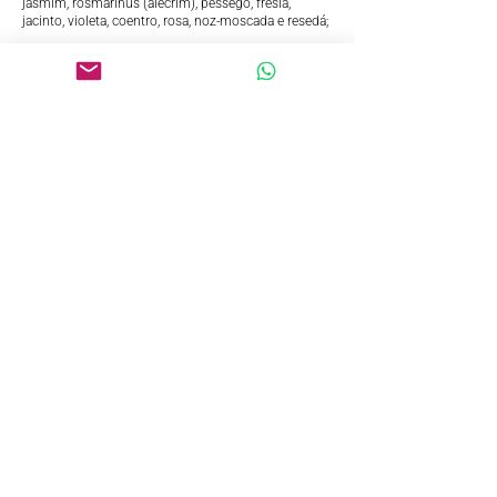
jasmim, rosmarinus (alecrim), pêssego, frésia,
jacinto, violeta, coentro, rosa, noz-moscada e resedá;
Notas de fundo:
âmbar, patchouli ou oriza, musgo de carvalho e
cedro.
POLÍTICAS DA LOJA
CONTATO
Showroom: Casa Amarela - Rua José Martins 603
Barão Geraldo (próximo a Praça do Coco). Campinas - SP
CEP:
13084-175
. Telefone:
(19) 9 9966-5908.