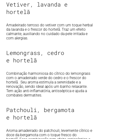
Vetiver, lavanda e
hortelã
Amadeirado terroso do vetiver com um toque herbal
da lavanda e o frescor do hortelã. Traz um efeito
calmante, auxiliando no cuidado da pele irritada e
com alergias.
Lemongrass, cedro
e hortelã
Combinação harmoniosa do cítrico do lemongrass
com o amadeirado verde do cedro e o frescor do
hortelã. Seu aroma estimula a serenidade e a
renovação, sendo ideal após um banho relaxante.
Tem ação anti-inflamatória, antisséptica e ajuda a
combates dermatites.
Patchouli, bergamota
e hortelã
Aroma amadeirado do patchouli, levemente cítrico e
doce da bergamota com o toque fresco do