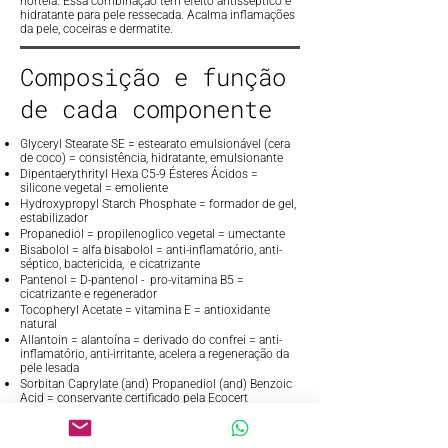
hortelã. Essa combinação tem efeito antisséptico e
hidratante para pele ressecada. Acalma inflamações
da pele, coceiras e dermatite.
Composição e função
de cada componente
Glyceryl Stearate SE = estearato emulsionável (cera
de coco) = consistência, hidratante, emulsionante
Dipentaerythrityl Hexa C5-9 Ésteres Ácidos =
silicone vegetal = emoliente
Hydroxypropyl Starch Phosphate = formador de gel,
estabilizador
Propanediol = propilenoglico vegetal = umectante
Bisabolol = alfa bisabolol = anti-inflamatório, anti-
séptico, bactericida, e cicatrizante
Pantenol = D-pantenol - pro-vitamina B5 =
cicatrizante e regenerador
Tocopheryl Acetate = vitamina E = antioxidante
natural
Allantoin = alantoína = derivado do confrei = anti-
inflamatório, anti-irritante, acelera a regeneração da
pele lesada
Sorbitan Caprylate (and) Propanediol (and) Benzoic
Acid = conservante certificado pela Ecocert
Aqua = água
Parfum (óleos essenciais) = perfume natural