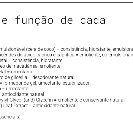
 e função de cada
emulsionável (cera de coco) = consistência, hidratante, emulsion
glicérides do ácido cáprico e caprílico = emoliente, co-emulsiona
etal = consistência, hidratante
óleo de macadâmia, emoliente
etal = umectante
to de glicerila = desodorante natural
 formador de gel, umectante, estabilizador
o = umectante
 antioxidante natural
lyl Glycol (and) Glycerin = emoliente e conservante natural
 Leaf Extract = antioxidante natural
ssenciais)