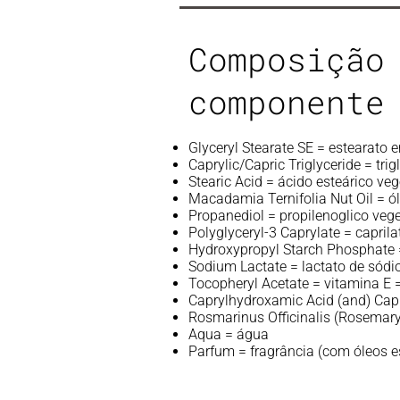
Composição
componente
Glyceryl Stearate SE = estearato 
Caprylic/Capric Triglyceride = tri
Stearic Acid = ácido esteárico veg
Macadamia Ternifolia Nut Oil = 
Propanediol = propilenoglico veg
Polyglyceryl-3 Caprylate = caprila
Hydroxypropyl Starch Phosphate =
Sodium Lactate = lactato de sódi
Tocopheryl Acetate = vitamina E =
Caprylhydroxamic Acid (and) Capry
Rosmarinus Officinalis (Rosemary)
Aqua = água
Parfum = fragrância (com óleos e