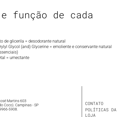
 e função de cada
to de glicerila = desodorante natural
lyl Glycol (and) Glycerine = emoliente e conservante natural
ssenciais)
etal = umectante
osé Martins 603
CONTATO
do Coco). Campinas - SP
POLÍTICAS DA
 9966-5908.
LOJA