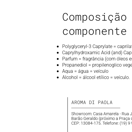
Composição
componente
Polyglyceryl-3 Caprylate = caprila
Caprylhydroxamic Acid (and) Capry
Parfum = fragrância (com óleos e
Propanediol = propilenoglico veg
Aqua = água = veículo
Alcohol = álcool etílico = veículo.
AROMA DI PAOLA
Showroom: Casa Amarela - Rua J
Barão Geraldo (próximo a Praça 
CEP: 13084-175. Telefone:
(19) 9