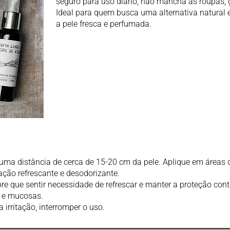
seguro para uso diário, não mancha as roupas, g
Ideal para quem busca uma alternativa natural 
a pele fresca e perfumada.
a uma distância de cerca de 15-20 cm da pele. Aplique em áreas
ção refrescante e desodorizante.
pre que sentir necessidade de refrescar e manter a proteção con
os e mucosas.
 irritação, interromper o uso.