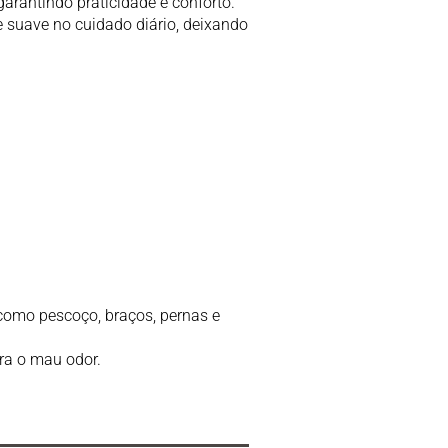
arantindo praticidade e conforto.
e suave no cuidado diário, deixando
 como pescoço, braços, pernas e
tra o mau odor.