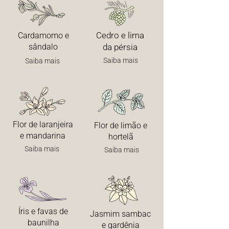
Cedro e lima
Cardamomo e
sândalo
da pérsia
Saiba mais
Saiba mais
Flor de laranjeira
Flor de limão e
e mandarina
hortelã
Saiba mais
Saiba mais
Íris e favas de
Jasmim sambac
baunilha
e gardênia