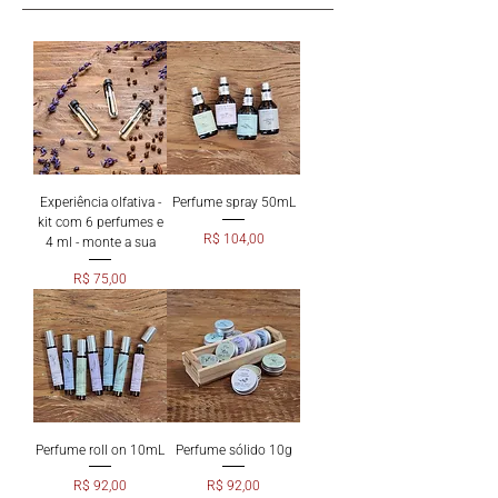
Experiência olfativa -
Perfume spray 50mL
kit com 6 perfumes e
Preço
R$ 104,00
4 ml - monte a sua
Preço
R$ 75,00
Perfume roll on 10mL
Perfume sólido 10g
Preço
Preço
R$ 92,00
R$ 92,00