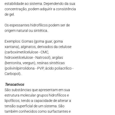
estabilidade ao sistema. Dependendo da sua 
concentração, podem adquirir a consistência 
de gel.
Os espessantes hidrofílicos podem ser de 
origem natural ou sintética.
Exemplos: Gomas (goma guar, goma 
xantana), alginatos, derivados da celulose 
(carboximetilcelulose - CMC, 
hidroxietilcelulose - Natrosol), argilas 
(bentonita, veegun), resinas sintéticas 
(polivinilpirrolidona - PVP, ácido poliacrílico - 
Carbopol).
Tensoativos
São substâncias que apresentam em sua 
estrutura molecular grupos hidrofílicos e 
lipofílicos, tendo a capacidade de alterar a 
tensão superficial de um sistema. São 
também conhecidos como surfactantes e 