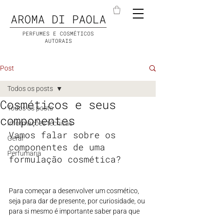
AROMA DI PAOLA
PERFUMES E COSMÉTICOS
AUTORAIS
Post
Todos os posts
Cosméticos e seus
Todos os posts
componentes
Informações técnicas
Vamos falar sobre os 
Geral
componentes de uma 
Perfumaria
formulação cosmética?
Para começar a desenvolver um cosmético, 
seja para dar de presente, por curiosidade, ou 
para si mesmo é importante saber para que 