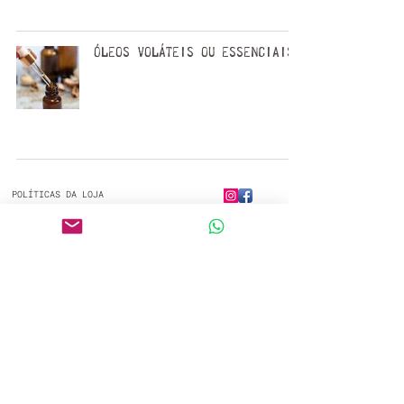
Óleos voláteis ou essenciais
POLÍTICAS DA LOJA
CONTATO
Showroom: Casa Amarela - Rua José Martins 603
Barão Geraldo (próximo a Praça do Coco). Campinas - SP
CEP:
13084-175
. Telefone:
(19) 9 9966-5908.