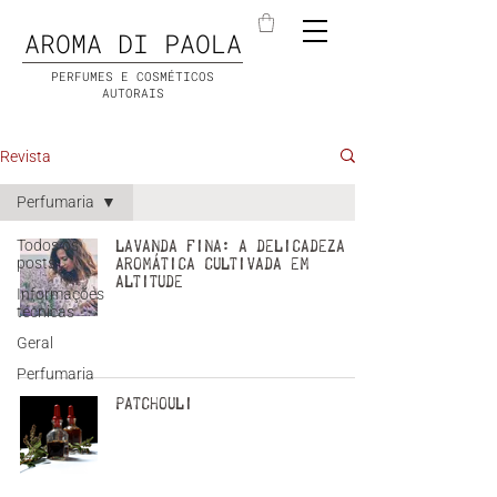
AROMA DI PAOLA
PERFUMES E COSMÉTICOS
AUTORAIS
Revista
Perfumaria
Todos os
Lavanda Fina: a delicadeza
posts
aromática cultivada em
altitude
Informações
técnicas
Geral
Perfumaria
Patchouli